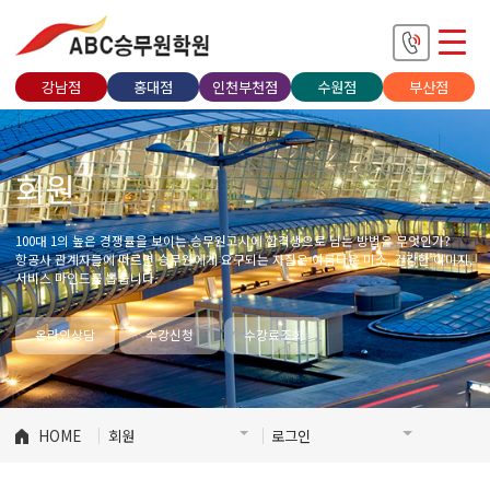
강남점
홍대점
인천부천점
수원점
부산점
회원
100대 1의 높은 경쟁률을 보이는 승무원고시에 합격생으로 남는 방법은 무엇인가?
항공사 관계자들에 따르면 승무원에게 요구되는 자질은 아름다운 미소, 건강한 이미지,
서비스 마인드를 뽑습니다.
온라인상담
수강신청
수강료조회
HOME
회원
로그인