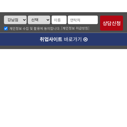
[개인정보 취급방침]
개인정보 수집 및 활용에 동의합니다.
취업사이트
바로가기
ABC소개
찾아오시는길
개인정보취급방침
이메일무단수집거부
수강료 안내
강남캠퍼스(본관)
ABC승무원학원 강남점
대표이사 :
양종훈
서울특별시 강남구 역삼동 727-8번지 운기빌딩 2층
대표전화 :
1600-4185
팩스번호 :
02-538-7501
사업자등록번호 :
220-87-77351
통신판매업신고번호 :
제 2014-서울강남-03280호
정보보호책임자 :
유종현
학원등록번호 :
제 10187호
강남캠퍼스(별관)
강남에이비씨승무원학원
대표이사 :
양종훈
서울특별시 강남구 역삼동 726-15번지 정진빌딩 4층
대표전화 :
1600-4185