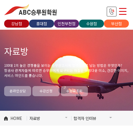
강남점
홍대점
인천부천점
수원점
부산점
자료방
100대 1의 높은 경쟁률을 보이는 승무원고시에 합격생으로 남는 방법은 무엇인가?
항공사 관계자들에 따르면 승무원에게 요구되는 자질은 아름다운 미소, 건강한 이미지,
서비스 마인드를 뽑습니다.
온라인상담
수강신청
수강료조회
HOME
자료방
합격자 인터뷰