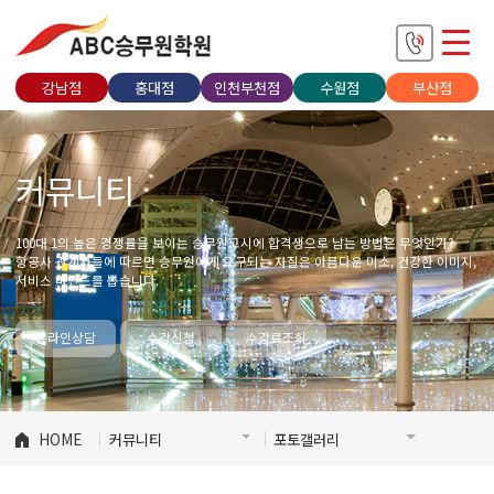
강남점
홍대점
인천부천점
수원점
부산점
커뮤니티
100대 1의 높은 경쟁률을 보이는 승무원고시에 합격생으로 남는 방법은 무엇인가?
항공사 관계자들에 따르면 승무원에게 요구되는 자질은 아름다운 미소, 건강한 이미지,
서비스 마인드를 뽑습니다.
온라인상담
수강신청
수강료조회
HOME
커뮤니티
포토갤러리