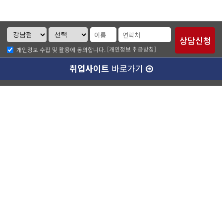
[개인정보 취급방침]
개인정보 수집 및 활용에 동의합니다.
취업사이트
바로가기
ABC소개
찾아오시는길
개인정보취급방침
이메일무단수집거부
수강료 안내
강남캠퍼스(본관)
ABC승무원학원 강남점
대표이사 :
양종훈
서울특별시 강남구 역삼동 727-8번지 운기빌딩 2층
대표전화 :
1600-4185
팩스번호 :
02-538-7501
사업자등록번호 :
220-87-77351
통신판매업신고번호 :
제 2014-서울강남-03280호
정보보호책임자 :
유종현
학원등록번호 :
제 10187호
강남캠퍼스(별관)
강남에이비씨승무원학원
대표이사 :
양종훈
서울특별시 강남구 역삼동 726-15번지 정진빌딩 4층
대표전화 :
1600-4185