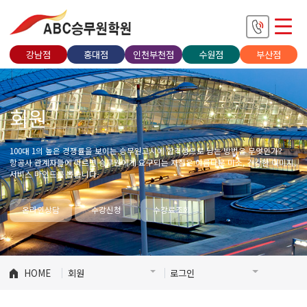
강남점
홍대점
인천부천점
수원점
부산점
회원
100대 1의 높은 경쟁률을 보이는 승무원고시에 합격생으로 남는 방법은 무엇인가?
항공사 관계자들에 따르면 승무원에게 요구되는 자질은 아름다운 미소, 건강한 이미지,
서비스 마인드를 뽑습니다.
온라인상담
수강신청
수강료조회
HOME
회원
로그인